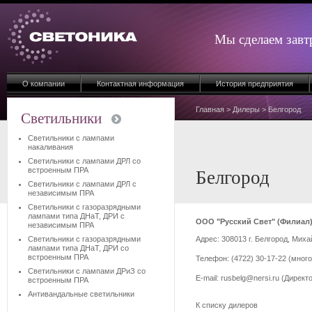
Мы сделаем завт
О компании
Контактная информация
История предприятия
Главная
>
Дилеры
> Белгород
Светильники
Светильники с лампами
накаливания
Светильники с лампами ДРЛ со
встроенным ПРА
Белгород
Светильники с лампами ДРЛ с
независимым ПРА
Светильники с газоразрядными
лампами типа ДНаТ, ДРИ с
ООО "Русский Свет" (Филиал
независимым ПРА
Светильники с газоразрядными
Адрес: 308013 г. Белгород, Миха
лампами типа ДНаТ, ДРИ со
встроенным ПРА
Телефон: (4722) 30-17-22 (много
Светильники с лампами ДРиЗ со
E-mail: rusbelg@nersi.ru (Дирек
встроенным ПРА
Антивандальные светильники
К списку дилеров