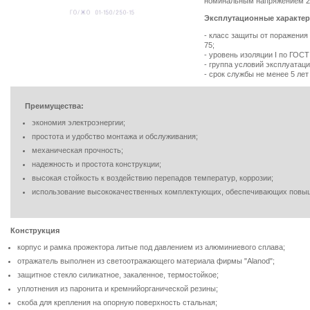
номинальным напряжением 220
Эксплутационные характер
- класс защиты от поражения 
75;
- уровень изоляции I по ГОСТ
- группа условий эксплуатац
- срок службы не менее 5 лет
Преимущества:
экономия электроэнергии;
простота и удобство монтажа и обслуживания;
механическая прочность;
надежность и простота конструкции;
высокая стойкость к воздействию перепадов температур, коррозии;
использование высококачественных комплектующих, обеспечивающих повыш
Конструкция
корпус и рамка прожектора литые под давлением из алюминиевого сплава;
отражатель выполнен из светоотражающего материала фирмы "Alanod";
защитное стекло силикатное, закаленное, термостойкое;
уплотнения из паронита и кремнийорганической резины;
скоба для крепления на опорную поверхность стальная;