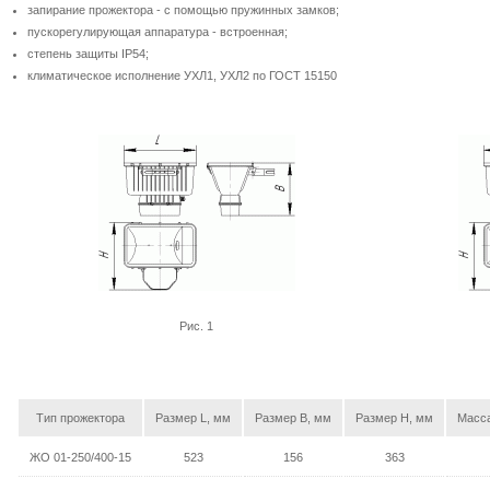
запирание прожектора - с помощью пружинных замков;
пускорегулирующая аппаратура - встроенная;
степень защиты IP54;
климатическое исполнение УХЛ1, УХЛ2 по ГОСТ 15150
Рис. 1
Тип прожектора
Размер L, мм
Размер B, мм
Размер H, мм
Масса
ЖО 01-250/400-15
523
156
363