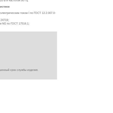
 В и частотой 50 Гц.
истики
электрическим током I по ГОСТ 12.2.007.0-
 24719;
ии М2 по ГОСТ 17516.1;
енный срок службы изделия.