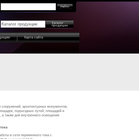
дукцию
Карта сайта
 сооружений, архитектурных монументов,
лощадок, подъездных путей, площадей и
, а также для внутреннего освещения
тока
боты в сети переменного тока с