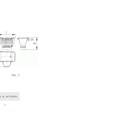
Рис. 2
, кг, не более
7