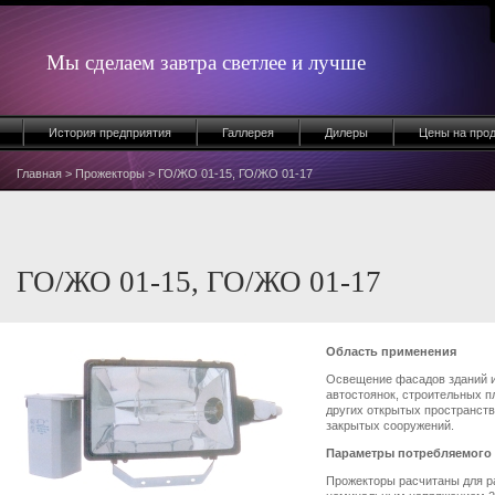
Мы сделаем завтра светлее и лучше
История предприятия
Галлерея
Дилеры
Цены на про
Главная
>
Прожекторы
> ГО/ЖО 01-15, ГО/ЖО 01-17
ГО/ЖО 01-15, ГО/ЖО 01-17
Область применения
Освещение фасадов зданий и
автостоянок, строительных п
других открытых пространств
закрытых сооружений.
Параметры потребляемого 
Прожекторы расчитаны для ра