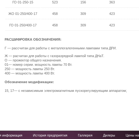
ГО 01-250-15
523
156
363
ЖО 01-250/400-17
458
309
423
ГО 01-250/400-17
458
309
423
РАСШИФРОВКА ОБОЗНАЧЕНИЯ:
Г — рассчитан для работы с металлогалогенными лампами типа ДРИ.
Ж — расчитан для работы с газоразрядной лампой типа ДНаТ.
О — прожектор общего назначения.
01— номер серии. мощность лампы 70 Вт.
250 — мощность лампы 250 Вт.
400 — мощность лампы 400 Вт.
Обозначение модификации:
15, 17— с независимым электромагнитным пускорегулирующим аппаратом;
ая информация
История предприятия
Галлерея
Дилеры
Цены на