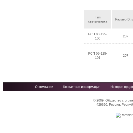
Тип
Размер D, 
светильника
РСП 08-125-
207
100
РСП 08-125-
207
101
О компании
Контактная информация
История предп
© 2009. Общество с огра
429820, Россия, Респуб