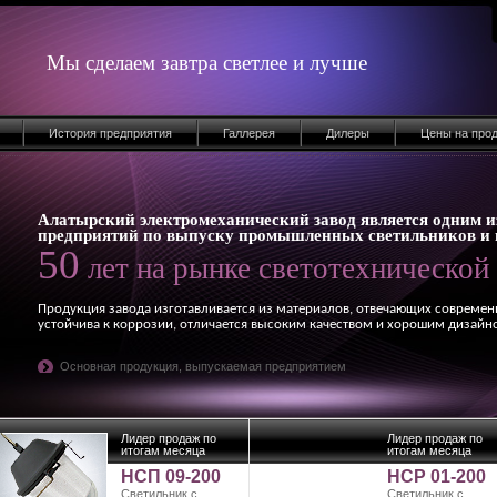
Мы сделаем завтра светлее и лучше
История предприятия
Галлерея
Дилеры
Цены на про
Алатырский электромеханический завод является одним и
предприятий по выпуску промышленных светильников и 
50
лет на рынке светотехнической
Продукция завода изготавливается из материалов, отвечающих совреме
устойчива к коррозии, отличается высоким качеством и хорошим дизайн
Основная продукция, выпускаемая предприятием
Лидер продаж по
Лидер продаж по
итогам месяца
итогам месяца
НСП 09-200
НСР 01-200
Светильник с
Светильник с