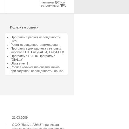
лампами ДРЛ со
встроенным ПРА
Полезные ссылки
Программа расчет освещенности
Lival
Рачет освещенности помещения.
Программа для расчета световых
коробов LCK, EasyFACIA, EasyFLEX.
Программа DIALuxПрограмма
"DIALux"
Ulysse ver.1
Расчет количества светильников
при заданной освещенности, on-line
21.03.2009
ООО "Лисма-АЭМЗ" принимает
заказы на изготовление отливок на