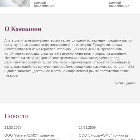
лампой
лампой
накаливания
накаливания
О Компании
Алатырский электромеханический является одним из ведущих предприятий по
выпуску промышленных светильников и прожекторов. Продукция завода
изготавливается из материалов, отвечающих современным требованиям,
устойчива к коррозии, отличается высоким качеством и хорошим дизайном.
Несмотря на это Алатырский электромеханический завод работает над
развитием ассортимента светильников и прожекторов, старается осваивать и
выпускать наиболее конкурентоспособную продукцию высокого качества, чтобы
и далее занимать достойное место на современном рынке светотехнических
товаров.
Читать далее
Новости
23.03.2009
22.03.2009
ООО "Лисма-АЭМЗ" принимает
ООО "Лисма-АЭМЗ" принимает
заказы на изготовление отливок на
заказы на изготовление отливок на