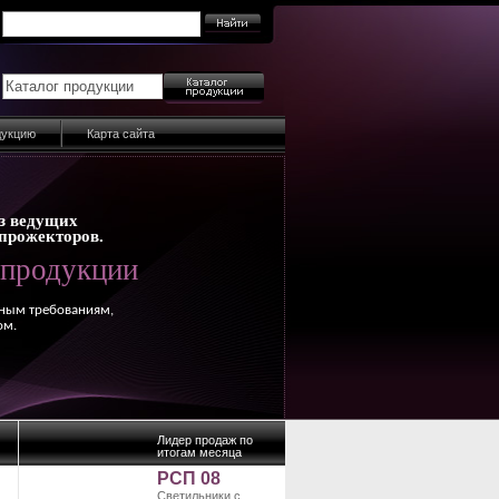
дукцию
Карта сайта
з ведущих
прожекторов.
 продукции
нным требованиям,
ом.
Лидер продаж по
итогам месяца
РСП 08
Светильники с