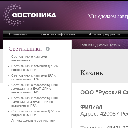
Мы сделаем завт
О компании
Контактная информация
История предприятия
Главная
>
Дилеры
> Казань
Светильники
Светильники с лампами
накаливания
Светильники с лампами ДРЛ со
встроенным ПРА
Казань
Светильники с лампами ДРЛ с
независимым ПРА
Светильники с газоразрядными
лампами типа ДНаТ, ДРИ с
ООО "Русский С
независимым ПРА
Светильники с газоразрядными
лампами типа ДНаТ, ДРИ со
Филиал
встроенным ПРА
Светильники с лампами ДРиЗ со
Адрес: 420087 Рес
встроенным ПРА
Антивандальные светильники