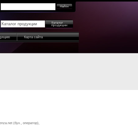
дукцию
Карта сайта
nza.net (бух., оператор),