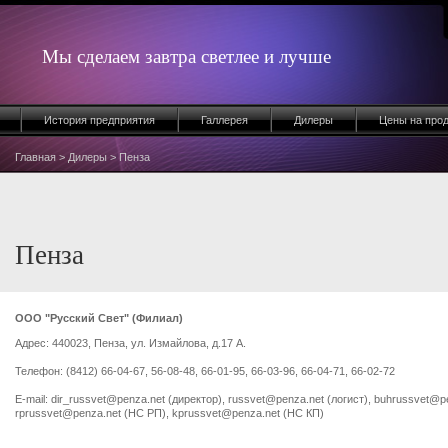
Мы сделаем завтра светлее и лучше
История предприятия
Галлерея
Дилеры
Цены на про
Главная
>
Дилеры
> Пенза
Пенза
ООО "Русский Свет" (Филиал)
Адрес: 440023, Пенза, ул. Измайлова, д.17 А.
Телефон: (8412) 66-04-67, 56-08-48, 66-01-95, 66-03-96, 66-04-71, 66-02-72
E-mail: dir_russvet@penza.net (директор), russvet@penza.net (логист), buhrussvet@pe
rprussvet@penza.net (НС РП), kprussvet@penza.net (НС КП)