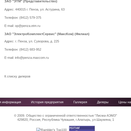
ЗАО "ЭТМ" (Представительство)
Адрес: 440015 г. Пенза, ул. Астурина, 63
Телефон: (8412) 579-375
E-mail: op@penza.etm.ru
ЗАО "ЭлектроКомплектСервис" (МаксКом) (Филиал)
Адрес: г. Пенза, ул. Суворова, д. 225
Телефон: (8412) 683-952
E-mail: info@penza.maxcom.ru
К списку дилеров
ая информация
История предприятия
Галлерея
Дилеры
Цены на
© 2009. Общество с ограниченной ответственностью "Лисма-АЭМЗ"
429820, Россия, Республика Чувашия, г.Алатырь, ул.Шаумяна, 1