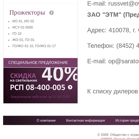
E-mail: russvet@o
Прожекторы
ЗАО "ЭТМ" (Пре
ИО 01, ИО 02
ИСУ 01-5000
Адрес: 410078, г.
ГО 10
ЖО-01, ГО-01
Телефон: (8452) 4
ГО/ЖО 01-15, ГО/ЖО 01-17
E-mail: op@sarato
СПЕЦИАЛЬНОЕ ПРЕДЛОЖЕНИЕ
К списку дилеров
О компании
Контактная информация
История предп
© 2009. Общество с огра