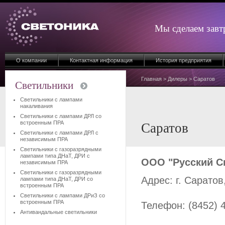
Мы сделаем завт
О компании
Контактная информация
История предприятия
Главная
>
Дилеры
> Саратов
Светильники
Светильники с лампами
накаливания
Светильники с лампами ДРЛ со
встроенным ПРА
Саратов
Светильники с лампами ДРЛ с
независимым ПРА
Светильники с газоразрядными
лампами типа ДНаТ, ДРИ с
ООО "Русский С
независимым ПРА
Светильники с газоразрядными
Адрес: г. Сарато
лампами типа ДНаТ, ДРИ со
встроенным ПРА
Светильники с лампами ДРиЗ со
встроенным ПРА
Телефон: (8452) 4
Антивандальные светильники