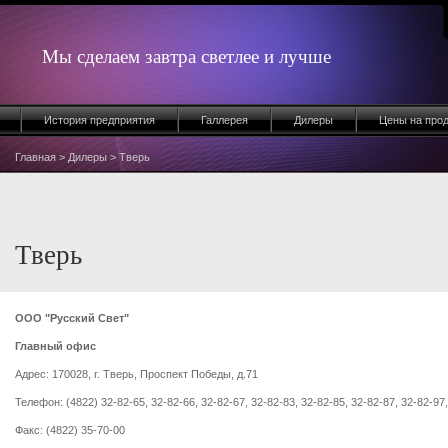
Мы сделаем завтра светлее и лучше
История предприятия
Галлерея
Дилеры
Цены на про
Главная
>
Дилеры
> Тверь
Тверь
ООО "Русский Свет"
Главный офис
Адрес: 170028, г. Тверь, Проспект Победы, д.71
Телефон: (4822) 32-82-65, 32-82-66, 32-82-67, 32-82-83, 32-82-85, 32-82-87, 32-82-97
Факс: (4822) 35-70-00