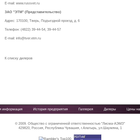
E-mail: www.russvet.ru
ЗАО "ЭТМ" (Представительство)
Адрес: 170100, Тверь, Подъездной проезд, д. 6
Телефон: (4822) 39-44-54, 39-44-57
E-mail: info@tver.etm.ru
К списку дилеров
ая информация
История предприятия
Галлерея
Дилеры
Цены на
© 2009. Общество с ограниченной ответственностью "Лисма-АЭМЗ"
429820, Россия, Республика Чувашия, г.Алатырь, ул.Шаумяна, 1