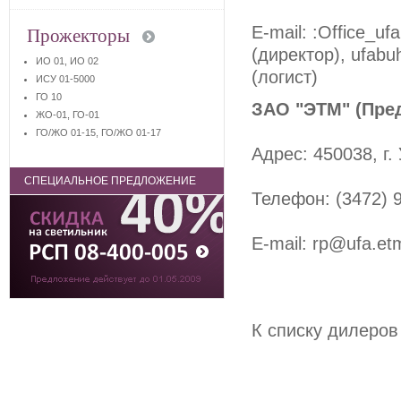
E-mail: :Office_u
Прожекторы
(директор), ufabu
ИО 01, ИО 02
(логист)
ИСУ 01-5000
ГО 10
ЗАО "ЭТМ" (
Пре
ЖО-01, ГО-01
ГО/ЖО 01-15, ГО/ЖО 01-17
Адрес: 450038, г
СПЕЦИАЛЬНОЕ ПРЕДЛОЖЕНИЕ
Телефон: (3472) 
E-mail: rp@ufa.et
К списку дилеров