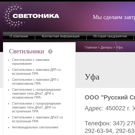
Мы сделаем завт
О компании
Контактная информация
История предприятия
Главная
>
Дилеры
> Уфа
Светильники
Светильники с лампами
накаливания
Светильники с лампами ДРЛ со
встроенным ПРА
Уфа
Светильники с лампами ДРЛ с
независимым ПРА
Светильники с газоразрядными
лампами типа ДНаТ, ДРИ с
ООО "Русский С
независимым ПРА
Светильники с газоразрядными
Адрес: 450022 г.
лампами типа ДНаТ, ДРИ со
встроенным ПРА
Светильники с лампами ДРиЗ со
встроенным ПРА
Телефон: 347) 279
Антивандальные светильники
292-63-94, 292-6