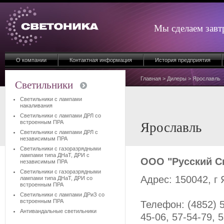
Мы сделаем завт
О компании
Контактная информация
История предприятия
Главная
>
Дилеры
> Ярославль
Светильники
Светильники с лампами
накаливания
Светильники с лампами ДРЛ со
встроенным ПРА
Ярославль
Светильники с лампами ДРЛ с
независимым ПРА
Светильники с газоразрядными
лампами типа ДНаТ, ДРИ с
ООО "Русский С
независимым ПРА
Светильники с газоразрядными
Адрес: 150042, г
лампами типа ДНаТ, ДРИ со
встроенным ПРА
Светильники с лампами ДРиЗ со
встроенным ПРА
Телефон: (4852) 5
Антивандальные светильники
45-06, 57-54-79, 