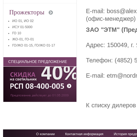
E-mail: boss@alex-
Прожекторы
(офис-менеджер) y
ИО 01, ИО 02
ИСУ 01-5000
ЗАО "ЭТМ" (Пре
ГО 10
ЖО-01, ГО-01
Адрес: 150049, г
ГО/ЖО 01-15, ГО/ЖО 01-17
Телефон: (4852) 5
СПЕЦИАЛЬНОЕ ПРЕДЛОЖЕНИЕ
E-mail: etm@nordn
К списку дилеров
О компании
Контактная информация
История предп